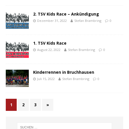
2. TSV Kids Race – Ankündigung
Dezember 31, 2022
Stefan Brambring
0
1. TSV Kids Race
August 22, 2022
Stefan Brambring
0
Kinderrennen in Bruchhausen
Juli 15, 2022
Stefan Brambring
0
1
2
3
»