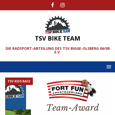
TSV BIKE TEAM
DIE RADSPORT-ABTEILUNG DES TSV BIGGE-OLSBERG 06/08
E.V.
TSV KIDS RACE