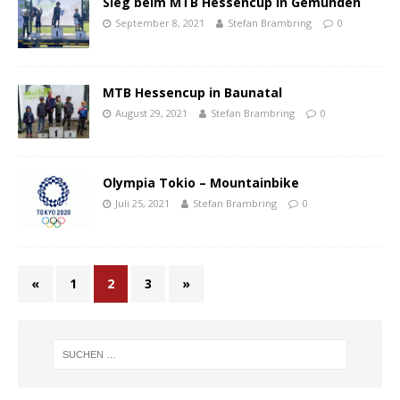
Sieg beim MTB Hessencup in Gemünden
September 8, 2021
Stefan Brambring
0
MTB Hessencup in Baunatal
August 29, 2021
Stefan Brambring
0
Olympia Tokio – Mountainbike
Juli 25, 2021
Stefan Brambring
0
«
1
2
3
»